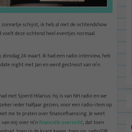
 zonnetje schijnt, ik heb al met de ochtendshow
d voelt deze ochtend heel eventjes normaal.
n; dinsdag 24 maart. Ik had een radio interview, heb
date night met Jan en werd gestresst van m’n
had met Sjoerd Hilarius; hij is van NH radio en we
zeker ieder halfjaar gezien, voor een radio-item op
met me te praten over financefluencing. Je weet
t
van mij over m’n
financiële overzicht
, dat toen
nload, toen in de krant kwam, toen op radio538