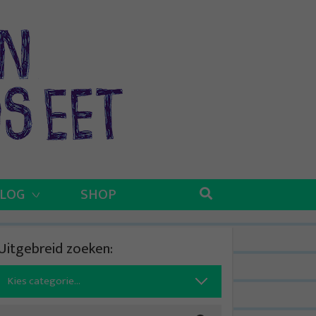
BLOG
SHOP
Uitgebreid zoeken:
Search
for: