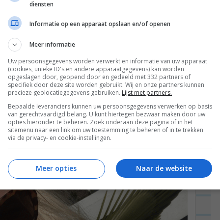
diensten
eef m’n dagboek, reageerde op wat mails en dat was
Informatie op een apparaat opslaan en/of openen
h in het zonnetje buiten…
Meer informatie
Uw persoonsgegevens worden verwerkt en informatie van uw apparaat
(cookies, unieke ID's en andere apparaatgegevens) kan worden
opgeslagen door, geopend door en gedeeld met 332 partners of
specifiek door deze site worden gebruikt. Wij en onze partners kunnen
precieze geolocatiegegevens gebruiken.
Lijst met partners.
Bepaalde leveranciers kunnen uw persoonsgegevens verwerken op basis
van gerechtvaardigd belang. U kunt hiertegen bezwaar maken door uw
opties hieronder te beheren. Zoek onderaan deze pagina of in het
sitemenu naar een link om uw toestemming te beheren of in te trekken
via de privacy- en cookie-instellingen.
Meer opties
Naar de website