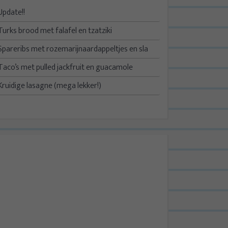
Update!!
Turks brood met falafel en tzatziki
Spareribs met rozemarijnaardappeltjes en sla
Taco’s met pulled jackfruit en guacamole
Kruidige lasagne (mega lekker!)