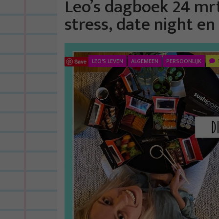
Leo’s dagboek 24 mr
stress, date night en 
LEO'S LEVEN
ALGEMEEN
PERSOONLIJK
Save