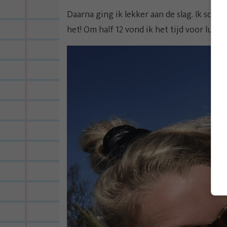
Daarna ging ik lekker aan de slag. Ik schr
het! Om half 12 vond ik het tijd voor lunc