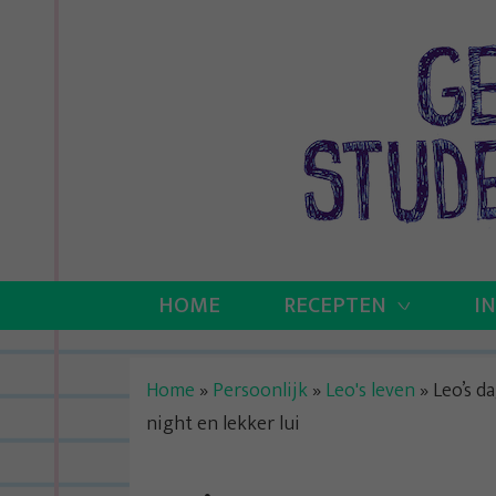
Skip
to
content
HOME
RECEPTEN
I
Home
»
Persoonlijk
»
Leo's leven
»
Leo’s d
night en lekker lui