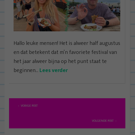
Hallo leuke mensen! Het is alweer half augustus
en dat betekent dat m’n favoriete festival van
het jaar alweer bijna op het punt staat te
beginnen...
Lees verder
B
VORIGE POST
e
r
VOLGENDE POST
i