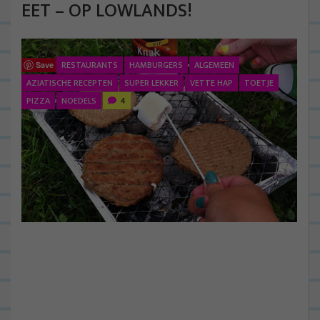
EET – OP LOWLANDS!
RESTAURANTS
HAMBURGERS
ALGEMEEN
Save
AZIATISCHE RECEPTEN
SUPER LEKKER
VETTE HAP
TOETJE
PIZZA
NOEDELS
4