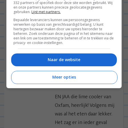
LEONIE
23/08/2012 op 18:19
332 partners of specifiek door deze site worden gebruikt. Wij
en onze partners kunnen precieze geolocatiegegevens
Haha heb je kaasfondue
gebruiken.
Lijst met partners.
gehad?! Ik hoorde al dat ze
Bepaalde leveranciers kunnen uw persoonsgegevens
verwerken op basis van gerechtvaardigd belang. U kunt
dat hadden. Hoe at je dat
hiertegen bezwaar maken door uw opties hieronder te
beheren. Zoek onderaan deze pagina of in het sitemenu naar
dan?
een link om uw toestemming te beheren of in te trekken via de
privacy- en cookie-instellingen.
En over de Chicken Wings,
die werden door
Naar de website
recensiekoning recenseert
Lowlands heel goed
Meer opties
beoordeeld!
EN JAA die lime cooler van
Oxfam, heerlijk! Volgens mij
was al het eten daar lekker.
Het zag er in ieder geval