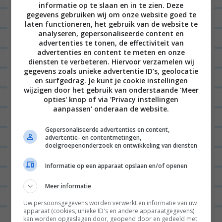
weer trek en had ik chicken wings
informatie op te slaan en in te zien. Deze
gegevens gebruiken wij om onze website goed te
besteld, welke ik elk jaar weer
laten functioneren, het gebruik van de website te
analyseren, gepersonaliseerde content en
geweldig heerlijk lekker vond, maar
advertenties te tonen, de effectiviteit van
dit jaar waren ze zoooo vies dat ik ze
advertenties en content te meten en onze
diensten te verbeteren. Hiervoor verzamelen wij
na één hap weer heb weggegooid.
gegevens zoals unieke advertentie ID’s, geolocatie
en surfgedrag. Je kunt je cookie instellingen
bij de oxfam novib kraam had je de
wijzigen door het gebruik van onderstaande 'Meer
opties' knop of via 'Privacy instellingen
lemon lime cooler, die was allerbeste
aanpassen' onderaan de website.
en bij de theetuin had je een
heeerlijke grote beker ijsthee voor 1
Gepersonaliseerde advertenties en content,
advertentie- en contentmetingen,
muntje!
doelgroepenonderzoek en ontwikkeling van diensten
voor de rest was lowlands ook wel
Informatie op een apparaat opslaan en/of openen
leuk ja.
Meer informatie
BEANTWOORDEN
Uw persoonsgegevens worden verwerkt en informatie van uw
apparaat (cookies, unieke ID's en andere apparaatgegevens)
kan worden opgeslagen door, geopend door en gedeeld met