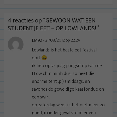
c
h
t
4 reacties op “
GEWOON WAT EEN
n
STUDENTJE EET – OP LOWLANDS!
”
a
LM92
21/08/2012 op 22:24
v
i
Lowlands is het beste eet festival
g
ooit 😀
a
ik heb op vrijdag pangsit op (van de
t
LLow chin minh dus, zo heet die
i
enorme tent :p ) smiddags, en
e
savonds de geweldige kaasfondue en
een swirl.
op zaterdag weet ik het niet meer zo
goed, in ieder geval stond er een