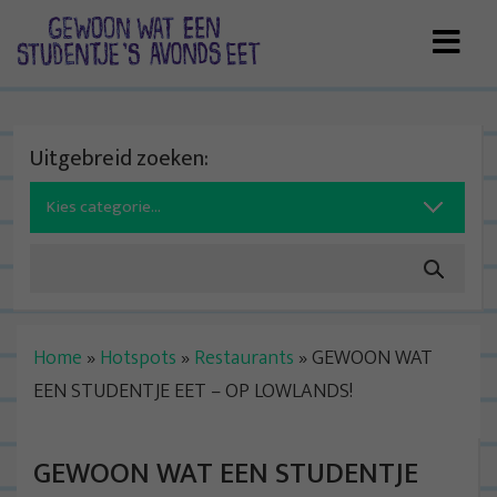
Skip
to
content
Uitgebreid zoeken:
Search
for:
Home
»
Hotspots
»
Restaurants
»
GEWOON WAT
EEN STUDENTJE EET – OP LOWLANDS!
GEWOON WAT EEN STUDENTJE