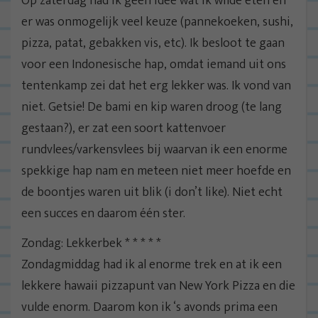
Op zaterdag had ik geen idee wat ik wilde eten en
er was onmogelijk veel keuze (pannekoeken, sushi,
pizza, patat, gebakken vis, etc). Ik besloot te gaan
voor een Indonesische hap, omdat iemand uit ons
tentenkamp zei dat het erg lekker was. Ik vond van
niet. Getsie! De bami en kip waren droog (te lang
gestaan?), er zat een soort kattenvoer
rundvlees/varkensvlees bij waarvan ik een enorme
spekkige hap nam en meteen niet meer hoefde en
de boontjes waren uit blik (i don’t like). Niet echt
een succes en daarom één ster.
Zondag: Lekkerbek * * * * *
Zondagmiddag had ik al enorme trek en at ik een
lekkere hawaii pizzapunt van New York Pizza en die
vulde enorm. Daarom kon ik ‘s avonds prima een