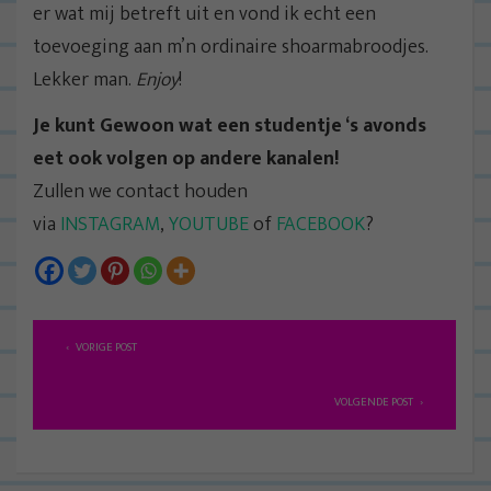
er wat mij betreft uit en vond ik echt een
toevoeging aan m’n ordinaire shoarmabroodjes.
Lekker man.
Enjoy
!
Je kunt Gewoon wat een studentje ‘s avonds
eet ook volgen op andere kanalen!
Zullen we contact houden
via
INSTAGRAM
,
YOUTUBE
of
FACEBOOK
?
B
VORIGE POST
e
r
VOLGENDE POST
i
c