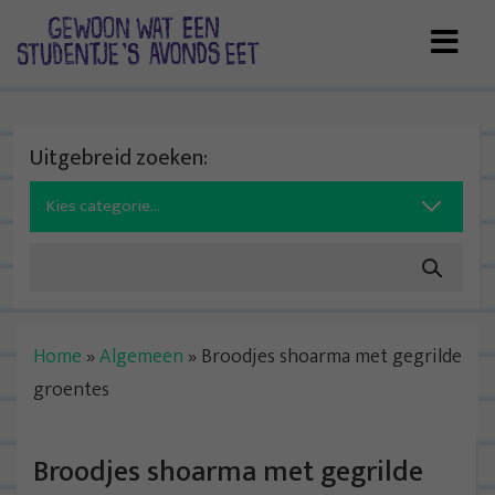
Skip
to
content
Uitgebreid zoeken:
Search
for:
Home
»
Algemeen
»
Broodjes shoarma met gegrilde
groentes
Broodjes shoarma met gegrilde