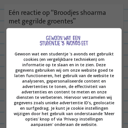
h
t
Eén reactie op “
Broodjes shoarma
n
met gegrilde groentes
”
a
ANMARI
09/11/2018 op 08:33
v
i
Ooit pitabroodjes in de
g
broodrooster gedaan?? Vet easy en
Gewoon wat een studentje 's avonds eet gebruikt
cookies (en vergelijkbare technieken) om
a
supersnel
informatie op te slaan en in te zien. Deze
t
gegevens gebruiken wij om onze website goed te
BEANTWOORDEN
laten functioneren, het gebruik van de website te
i
analyseren, gepersonaliseerde content en
e
advertenties te tonen, de effectiviteit van
Laat een reactie achter
advertenties en content te meten en onze
diensten te verbeteren. Hiervoor verzamelen wij
gegevens zoals unieke advertentie ID’s, geolocatie
Het e-mailadres wordt niet gepubliceerd.
Vereiste
en surfgedrag. Je kunt je cookie instellingen
velden zijn gemarkeerd met
*
wijzigen door het gebruik van onderstaande 'Meer
opties' knop of via 'Privacy instellingen
aanpassen' onderaan de website.