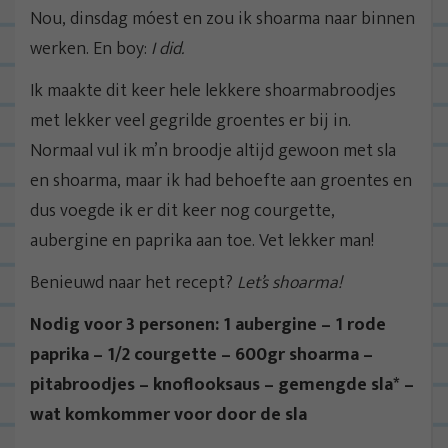
Nou, dinsdag móest en zou ik shoarma naar binnen
werken. En boy:
I did.
Ik maakte dit keer hele lekkere shoarmabroodjes
met lekker veel gegrilde groentes er bij in.
Normaal vul ik m’n broodje altijd gewoon met sla
en shoarma, maar ik had behoefte aan groentes en
dus voegde ik er dit keer nog courgette,
aubergine en paprika aan toe. Vet lekker man!
Benieuwd naar het recept?
Let’s shoarma!
Nodig voor 3 personen: 1 aubergine – 1 rode
paprika – 1/2 courgette – 600gr shoarma –
pitabroodjes – knoflooksaus – gemengde sla* –
wat komkommer voor door de sla