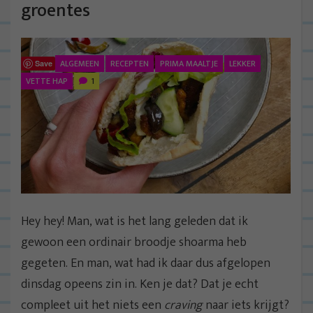
groentes
ALGEMEEN
RECEPTEN
PRIMA MAALTJE
LEKKER
Save
VETTE HAP
1
Hey hey! Man, wat is het lang geleden dat ik
gewoon een ordinair broodje shoarma heb
gegeten. En man, wat had ik daar dus afgelopen
dinsdag opeens zin in. Ken je dat? Dat je echt
compleet uit het niets een
craving
naar iets krijgt?