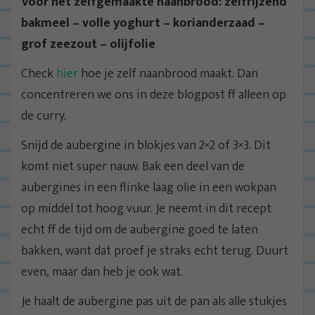
Voor het zelfgemaakte naanbrood: zelfrijzend
bakmeel – volle yoghurt – korianderzaad –
grof zeezout – olijfolie
Check
hier
hoe je zelf naanbrood maakt. Dan
concentreren we ons in deze blogpost ff alleen op
de curry.
Snijd de aubergine in blokjes van 2×2 of 3×3. Dit
komt niet super nauw. Bak een deel van de
aubergines in een flinke laag olie in een wokpan
op middel tot hoog vuur. Je neemt in dit recept
echt ff de tijd om de aubergine goed te laten
bakken, want dat proef je straks echt terug. Duurt
even, maar dan heb je ook wat.
Je haalt de aubergine pas uit de pan als alle stukjes