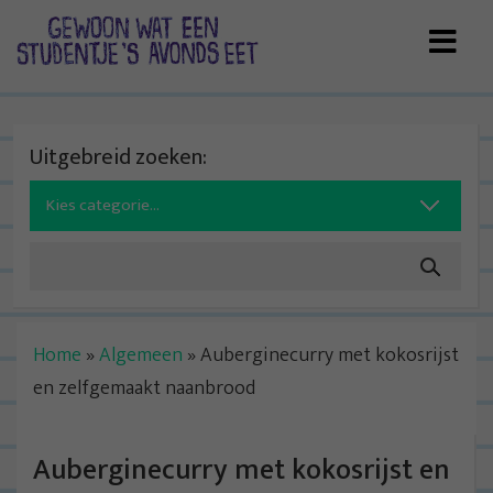
Skip
to
content
Uitgebreid zoeken:
Search
for:
Home
»
Algemeen
»
Auberginecurry met kokosrijst
en zelfgemaakt naanbrood
Auberginecurry met kokosrijst en