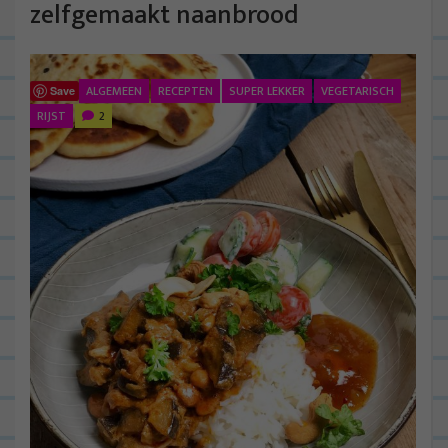
zelfgemaakt naanbrood
ALGEMEEN
RECEPTEN
SUPER LEKKER
VEGETARISCH
Save
RIJST
2