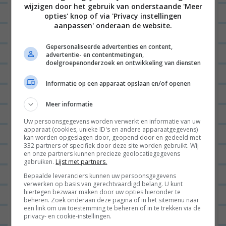
n
kokosrijst en zelfgemaakt
wijzigen door het gebruik van onderstaande 'Meer
a
naanbrood
”
opties' knop of via 'Privacy instellingen
aanpassen' onderaan de website.
v
LUDWINE
02/09/2021 op
i
Gepersonaliseerde advertenties en content,
advertentie- en contentmetingen,
DEMEULEMEESTER
16:35
g
doelgroepenonderzoek en ontwikkeling van diensten
a
Zeer graag maak ik heerlijk uitziend
Informatie op een apparaat opslaan en/of openen
t
gerechtAuberginecurry met
i
Meer informatie
kokosrijst en zelfgemaakt
e
naanbrood’doch ik zie geen
Uw persoonsgegevens worden verwerkt en informatie van uw
apparaat (cookies, unieke ID's en andere apparaatgegevens)
beschrijving hoe ik die
kan worden opgeslagen door, geopend door en gedeeld met
332 partners of specifiek door deze site worden gebruikt. Wij
ketchupachtige saus moet maken
en onze partners kunnen precieze geolocatiegegevens
gebruiken.
Lijst met partners.
aan de rechter zijde van het
Bepaalde leveranciers kunnen uw persoonsgegevens
bord,noch de beschrijving hoe ik
verwerken op basis van gerechtvaardigd belang. U kunt
hiertegen bezwaar maken door uw opties hieronder te
naanbrood moet maken,dank voor de
beheren. Zoek onderaan deze pagina of in het sitemenu naar
een link om uw toestemming te beheren of in te trekken via de
hulp,ludwine
privacy- en cookie-instellingen.