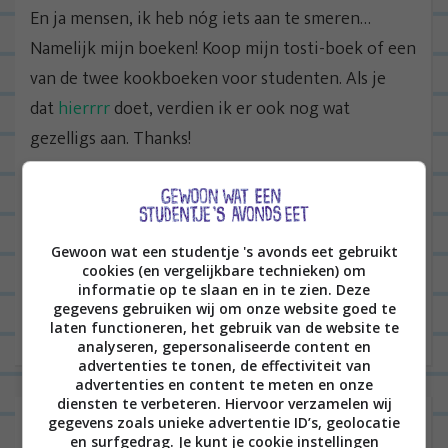
En ja mensen, ik heb nóg iets aan te smeren…
Namelijk mijn boeken! Koop mijn tosti-boek of een
van de twee kookboeken voor studenten. Als je
dat
hierrrr
doet, verdien ik er ook nog wat
gezelligs aan. Thanks!
B
Gewoon wat een studentje 's avonds eet gebruikt
VORIGE POST
e
cookies (en vergelijkbare technieken) om
informatie op te slaan en in te zien. Deze
r
VOLGENDE POST
gegevens gebruiken wij om onze website goed te
i
laten functioneren, het gebruik van de website te
analyseren, gepersonaliseerde content en
c
advertenties te tonen, de effectiviteit van
h
advertenties en content te meten en onze
diensten te verbeteren. Hiervoor verzamelen wij
t
2 reacties op “
Auberginecurry met
gegevens zoals unieke advertentie ID’s, geolocatie
en surfgedrag. Je kunt je cookie instellingen