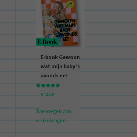
E-book Gewoon
wat mijn baby ‘s
avonds eet
Waardering
€
12,99
5.00
uit 5
Toevoegen aan
winkelwagen