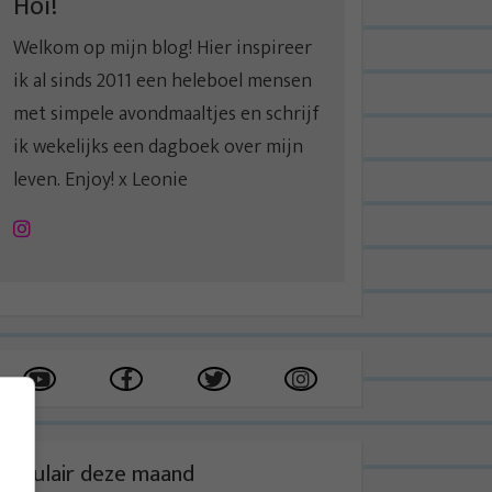
Hoi!
Welkom op mijn blog! Hier inspireer
ik al sinds 2011 een heleboel mensen
met simpele avondmaaltjes en schrijf
ik wekelijks een dagboek over mijn
leven. Enjoy! x Leonie
Instagram
Populair deze maand