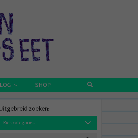
BLOG
SHOP
Uitgebreid zoeken:
Search
for: