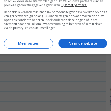
specifiek door deze site worden gebruikt. Wij en onze partners kunnen
precieze geolocatiegegevens gebruiken.
Lijst met partners.
Bepaalde leveranciers kunnen uw persoonsgegevens verwerken op basis
van gerechtvaardigd belang. U kunt hiertegen bezwaar maken door uw
opties hieronder te beheren. Zoek onderaan deze pagina of in het
sitemenu naar een link om uw toestemming te beheren of in te trekken
via de privacy- en cookie-instellingen.
Meer opties
Naar de website