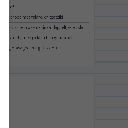
Update!!
Turks brood met falafel en tzatziki
Spareribs met rozemarijnaardappeltjes en sla
Taco’s met pulled jackfruit en guacamole
Kruidige lasagne (mega lekker!)