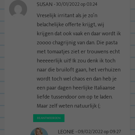
SUSAN
30/01/2022 op 03:24
v
i
Vreselijk irritant als je zo’n
g
belachelijke offerte krijgt, wij
a
krijgen dat ook vaak en daar wordt ik
t
zoooo chagrijnig van dan. Die pasta
i
met tomaatjes ziet er trouwens echt
e
heeeeerlijk uit! Ik zou denk ik toch
naar die bruiloft gaan, het verhuizen
wordt toch wel chaos en dan heb je
een paar dagen heerlijke Italiaanse
liefde tussendoor om op te laden.
Maar zelf weten natuurlijk (;
BEANTWOORDEN
LEONIE
09/02/2022 op 09:27