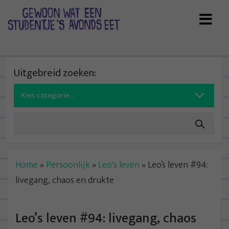
Skip
to
content
Uitgebreid zoeken:
Search
for:
Home
»
Persoonlijk
»
Leo's leven
»
Leo’s leven #94:
livegang, chaos en drukte
Leo’s leven #94: livegang, chaos