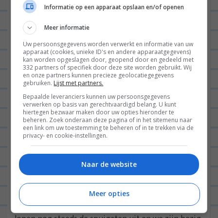
Informatie op een apparaat opslaan en/of openen
Meer informatie
Uw persoonsgegevens worden verwerkt en informatie van uw
apparaat (cookies, unieke ID's en andere apparaatgegevens)
kan worden opgeslagen door, geopend door en gedeeld met
332 partners of specifiek door deze site worden gebruikt. Wij
en onze partners kunnen precieze geolocatiegegevens
Dit had echt een hele leuke foto kunnen zijn van mij in een
gebruiken.
Lijst met partners.
lekker outfitje met een heerlijk stuk voedsel in een hip
Bepaalde leveranciers kunnen uw persoonsgegevens
verwerken op basis van gerechtvaardigd belang. U kunt
Amsterdams buurtje, maar vaak als ik Jan vraag om even
hiertegen bezwaar maken door uw opties hieronder te
beheren. Zoek onderaan deze pagina of in het sitemenu naar
een foto te maken, is dit het resultaat XD. Maar goed; hij
een link om uw toestemming te beheren of in te trekken via de
doet het wel <3.
privacy- en cookie-instellingen.
Daarna gingen we naar huis en grapten we tegen
Naar de website
elkaar; oké, nu is het tijd voor ons weekend. Maar
niets was minder waar, want we moesten nog aan
Meer opties
de slag met de financiën voor de bouwval; want die