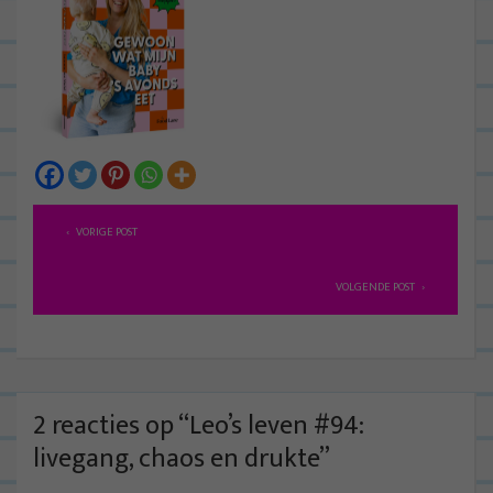
B
VORIGE POST
e
r
VOLGENDE POST
i
c
h
t
2 reacties op “
Leo’s leven #94:
n
livegang, chaos en drukte
”
a