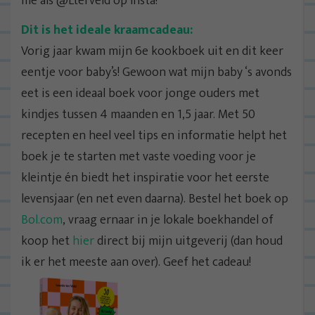
me als @Lterveld op Insta!
Dit is het ideale kraamcadeau:
Vorig jaar kwam mijn 6e kookboek uit en dit keer
eentje voor baby’s! Gewoon wat mijn baby ‘s avonds
eet is een ideaal boek voor jonge ouders met
kindjes tussen 4 maanden en 1,5 jaar. Met 50
recepten en heel veel tips en informatie helpt het
boek je te starten met vaste voeding voor je
kleintje én biedt het inspiratie voor het eerste
levensjaar (en net even daarna). Bestel het boek op
Bol.com
, vraag ernaar in je lokale boekhandel of
koop het
hier
direct bij mijn uitgeverij (dan houd
ik er het meeste aan over). Geef het cadeau!