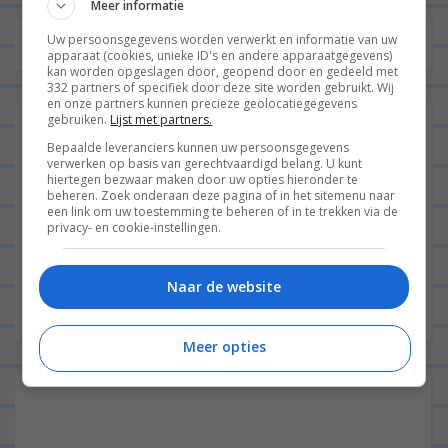
Meer informatie
Uw persoonsgegevens worden verwerkt en informatie van uw
apparaat (cookies, unieke ID's en andere apparaatgegevens)
kan worden opgeslagen door, geopend door en gedeeld met
332 partners of specifiek door deze site worden gebruikt. Wij
en onze partners kunnen precieze geolocatiegegevens
gebruiken.
Lijst met partners.
Populair deze maand
Bepaalde leveranciers kunnen uw persoonsgegevens
verwerken op basis van gerechtvaardigd belang. U kunt
Update!!
hiertegen bezwaar maken door uw opties hieronder te
beheren. Zoek onderaan deze pagina of in het sitemenu naar
Turks brood met falafel en tzatziki
een link om uw toestemming te beheren of in te trekken via de
privacy- en cookie-instellingen.
Spareribs met rozemarijnaardappeltjes en sla
Taco’s met pulled jackfruit en guacamole
Naar de website
Kruidige lasagne (mega lekker!)
Meer opties