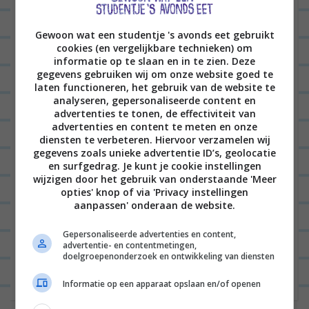
v
i
Gewoon wat een studentje 's avonds eet gebruikt
g
cookies (en vergelijkbare technieken) om
a
informatie op te slaan en in te zien. Deze
gegevens gebruiken wij om onze website goed te
t
laten functioneren, het gebruik van de website te
analyseren, gepersonaliseerde content en
i
advertenties te tonen, de effectiviteit van
e
advertenties en content te meten en onze
diensten te verbeteren. Hiervoor verzamelen wij
Hoi!
gegevens zoals unieke advertentie ID’s, geolocatie
en surfgedrag. Je kunt je cookie instellingen
Welkom op mijn blog! Hier inspireer ik al sinds
wijzigen door het gebruik van onderstaande 'Meer
2011 een heleboel mensen met simpele
opties' knop of via 'Privacy instellingen
aanpassen' onderaan de website.
avondmaaltjes en schrijf ik wekelijks een
dagboek over mijn leven. Enjoy! x Leonie
Gepersonaliseerde advertenties en content,
advertentie- en contentmetingen,
doelgroepenonderzoek en ontwikkeling van diensten
Instagram
Informatie op een apparaat opslaan en/of openen