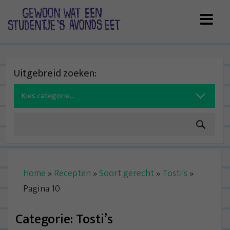
Skip
to
content
Uitgebreid zoeken:
Search
for:
Home
»
Recepten
»
Soort gerecht
»
Tosti's
»
Pagina 10
Categorie:
Tosti’s