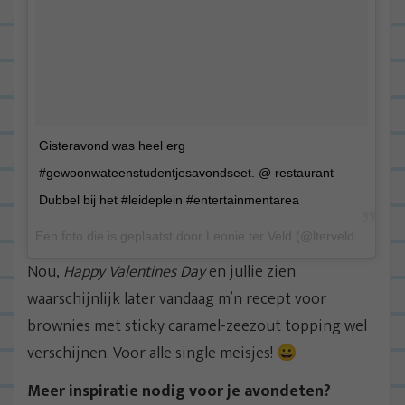
Gisteravond was heel erg
#gewoonwateenstudentjesavondseet. @ restaurant
Dubbel bij het #leideplein #entertainmentarea
Een foto die is geplaatst door Leonie ter Veld (@lterveld) op 14 Feb 2015 om 2:18 PST
Nou,
Happy Valentines Day
en jullie zien
waarschijnlijk later vandaag m’n recept voor
brownies met sticky caramel-zeezout topping wel
verschijnen. Voor alle single meisjes! 😀
Meer inspiratie nodig voor je avondeten?