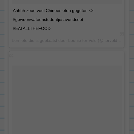
Ahhhh zooo veel Chinees eten gegeten <3
#gewoonwateenstudentjesavondseet
#EATALLTHEFOOD
Een foto die is geplaatst door Leonie ter Veld (@lterveld) op 11 Feb 2015 om 10:23 PST