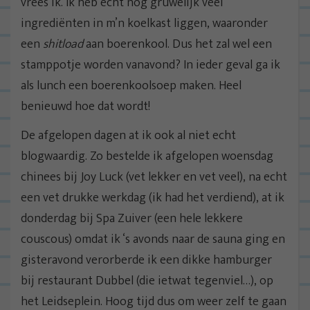
vrees ik. Ik heb echt nog gruwelijk veel
ingrediënten in m’n koelkast liggen, waaronder
een
shitload
aan boerenkool. Dus het zal wel een
stamppotje worden vanavond? In ieder geval ga ik
als lunch een boerenkoolsoep maken. Heel
benieuwd hoe dat wordt!
De afgelopen dagen at ik ook al niet echt
blogwaardig. Zo bestelde ik afgelopen woensdag
chinees bij Joy Luck (vet lekker en vet veel), na echt
een vet drukke werkdag (ik had het verdiend), at ik
donderdag bij Spa Zuiver (een hele lekkere
couscous) omdat ik ‘s avonds naar de sauna ging en
gisteravond verorberde ik een dikke hamburger
bij restaurant Dubbel (die ietwat tegenviel…), op
het Leidseplein. Hoog tijd dus om weer zelf te gaan