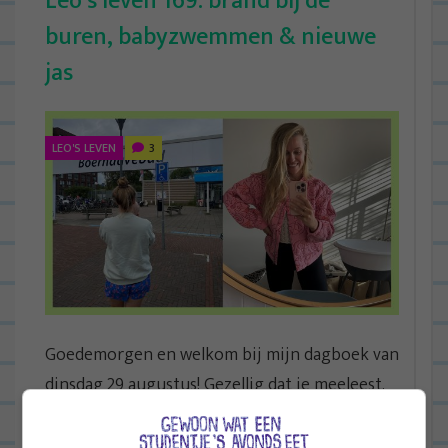
Leo’s leven 169: brand bij de
buren, babyzwemmen & nieuwe
jas
LEO'S LEVEN
3
Goedemorgen en welkom bij mijn dagboek van
dinsdag 29 augustus! Gezellig dat je meeleest.
Vandaag praat ik je vanuit een zonnige
woonkamer en in opperbest humeur...
Lees