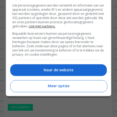
g
Uw persoonsgegevens worden verwerkt en informatie van uw
a
apparaat (cookies, unieke ID's en andere apparaatgegevens)
kan worden opgeslagen door, geopend door en gedeeld met
t
332 partners of specifiek door deze site worden gebruikt. Wij
en onze partners kunnen precieze geolocatiegegevens
i
gebruiken.
Lijst met partners.
e
Bepaalde leveranciers kunnen uw persoonsgegevens
Naam
*
verwerken op basis van gerechtvaardigd belang. U kunt
hiertegen bezwaar maken door uw opties hieronder te
beheren. Zoek onderaan deze pagina of in het sitemenu naar
een link om uw toestemming te beheren of in te trekken via de
privacy- en cookie-instellingen.
E-mail
*
Naar de website
Site
Meer opties