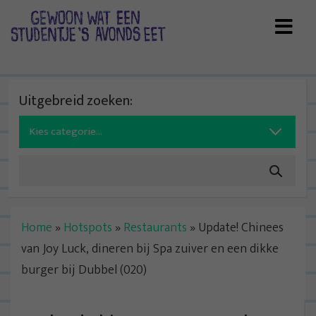
Skip
to
content
Uitgebreid zoeken:
Search
for:
Home
»
Hotspots
»
Restaurants
»
Update! Chinees
van Joy Luck, dineren bij Spa zuiver en een dikke
burger bij Dubbel (020)