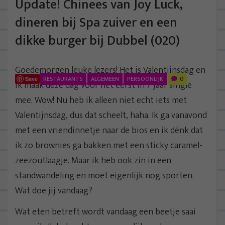
Update! Chinees van Joy Luck,
dineren bij Spa zuiver en een
dikke burger bij Dubbel (020)
Goedemorgen leuke lezers! Het is Valentijnsdag en
RESTAURANTS
ALGEMEEN
PERSOONLIJK
0
Save
ik maak deze dag voor het eerst in 7 jaar single
mee. Wow! Nu heb ik alleen niet echt iets met
Valentijnsdag, dus dat scheelt, haha. Ik ga vanavond
met een vriendinnetje naar de bios en ik dénk dat
ik zo brownies ga bakken met een sticky caramel-
zeezoutlaagje. Maar ik heb ook zin in een
standwandeling en moet eigenlijk nog sporten.
Wat doe jij vandaag?
Wat eten betreft wordt vandaag een beetje saai