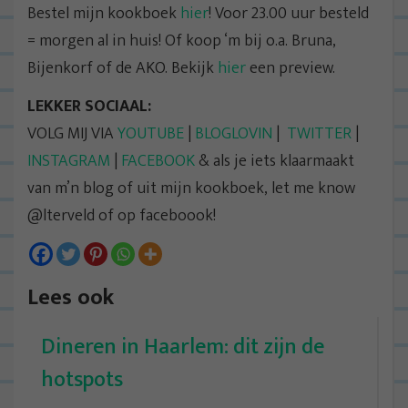
Bestel mijn kookboek
hier
! Voor 23.00 uur besteld
= morgen al in huis! Of koop ‘m bij o.a. Bruna,
Bijenkorf of de AKO. Bekijk
hier
een preview.
LEKKER SOCIAAL:
VOLG MIJ VIA
YOUTUBE
|
BLOGLOVIN
|
TWITTER
|
INSTAGRAM
|
FACEBOOK
& als je iets klaarmaakt
van m’n blog of uit mijn kookboek, let me know
@lterveld of op faceboook!
Lees ook
Dineren in Haarlem: dit zijn de
hotspots