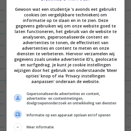
verder
Gewoon wat een studentje 's avonds eet gebruikt
cookies (en vergelijkbare technieken) om
informatie op te slaan en in te zien. Deze
gegevens gebruiken wij om onze website goed te
laten functioneren, het gebruik van de website te
B
analyseren, gepersonaliseerde content en
VORIGE POST
advertenties te tonen, de effectiviteit van
e
advertenties en content te meten en onze
r
diensten te verbeteren. Hiervoor verzamelen wij
VOLGENDE POST
gegevens zoals unieke advertentie ID’s, geolocatie
i
en surfgedrag. Je kunt je cookie instellingen
wijzigen door het gebruik van onderstaande 'Meer
c
opties' knop of via 'Privacy instellingen
h
aanpassen' onderaan de website.
t
Laat een reactie achter
Gepersonaliseerde advertenties en content,
n
advertentie- en contentmetingen,
doelgroepenonderzoek en ontwikkeling van diensten
Het e-mailadres wordt niet gepubliceerd.
Vereiste
a
velden zijn gemarkeerd met
*
v
Informatie op een apparaat opslaan en/of openen
i
Meer informatie