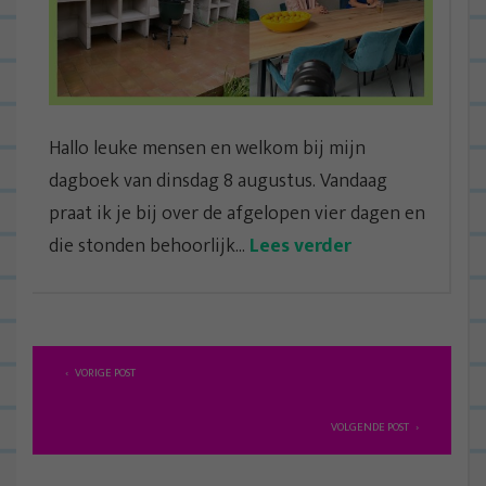
Hallo leuke mensen en welkom bij mijn
dagboek van dinsdag 8 augustus. Vandaag
praat ik je bij over de afgelopen vier dagen en
die stonden behoorlijk...
Lees verder
B
VORIGE POST
e
r
VOLGENDE POST
i