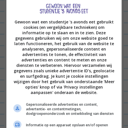
JUDITH
19/03/2019 op 17:16
Superleuke video! Je enthousiasme is
Gewoon wat een studentje 's avonds eet gebruikt
cookies (en vergelijkbare technieken) om
heel erg aanstekelijk! Veel succes met
informatie op te slaan en in te zien. Deze
alle klusjes, ik ben heel benieuwd
gegevens gebruiken wij om onze website goed te
laten functioneren, het gebruik van de website te
hoeveel je echt gaat doen in de
analyseren, gepersonaliseerde content en
eerste maanden. Bij ons staan er na
advertenties te tonen, de effectiviteit van
advertenties en content te meten en onze
1,5 jaar nog steeds veel verhuisdozen
diensten te verbeteren. Hiervoor verzamelen wij
gegevens zoals unieke advertentie ID’s, geolocatie
en is er nog steeds een to do lijst,
en surfgedrag. Je kunt je cookie instellingen
haha!
wijzigen door het gebruik van onderstaande 'Meer
opties' knop of via 'Privacy instellingen
aanpassen' onderaan de website.
BEANTWOORDEN
Gepersonaliseerde advertenties en content,
Laat een reactie achter
advertentie- en contentmetingen,
doelgroepenonderzoek en ontwikkeling van diensten
Het e-mailadres wordt niet gepubliceerd.
Vereiste
Informatie op een apparaat opslaan en/of openen