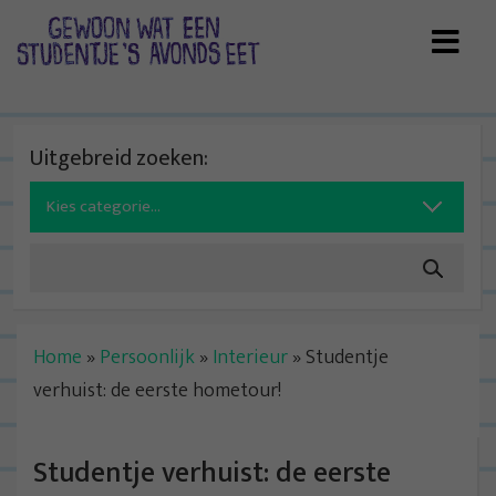
Skip
to
content
Uitgebreid zoeken:
Search
for:
Home
»
Persoonlijk
»
Interieur
»
Studentje
verhuist: de eerste hometour!
Studentje verhuist: de eerste