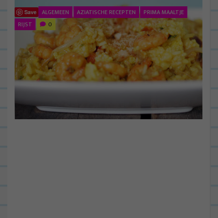
ALGEMEEN
AZIATISCHE RECEPTEN
PRIMA MAALTJE
Save
RIJST
0