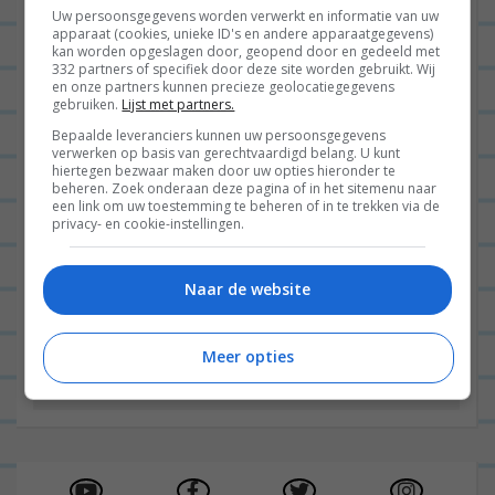
Uw persoonsgegevens worden verwerkt en informatie van uw
apparaat (cookies, unieke ID's en andere apparaatgegevens)
kan worden opgeslagen door, geopend door en gedeeld met
332 partners of specifiek door deze site worden gebruikt. Wij
en onze partners kunnen precieze geolocatiegegevens
gebruiken.
Lijst met partners.
Bepaalde leveranciers kunnen uw persoonsgegevens
verwerken op basis van gerechtvaardigd belang. U kunt
Hoi!
hiertegen bezwaar maken door uw opties hieronder te
beheren. Zoek onderaan deze pagina of in het sitemenu naar
een link om uw toestemming te beheren of in te trekken via de
Welkom op mijn blog! Hier inspireer ik al sinds
privacy- en cookie-instellingen.
2011 een heleboel mensen met simpele
avondmaaltjes en schrijf ik wekelijks een
Naar de website
dagboek over mijn leven. Enjoy! x Leonie
Meer opties
Instagram