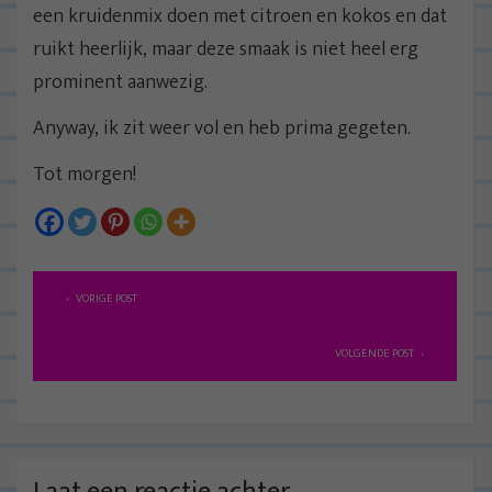
een kruidenmix doen met citroen en kokos en dat
ruikt heerlijk, maar deze smaak is niet heel erg
prominent aanwezig.
Anyway, ik zit weer vol en heb prima gegeten.
Tot morgen!
B
VORIGE POST
e
r
VOLGENDE POST
i
c
h
t
Laat een reactie achter