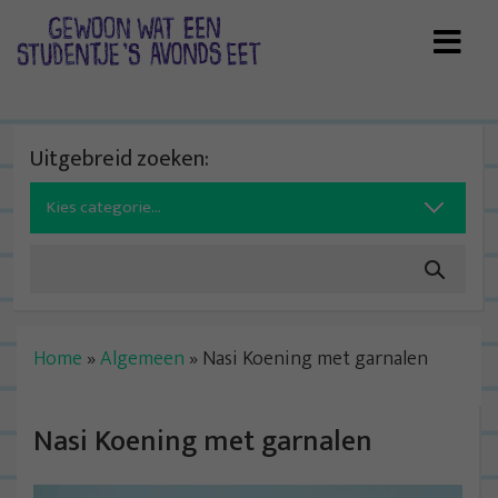
Skip
to
content
Uitgebreid zoeken:
Search
for:
Home
»
Algemeen
»
Nasi Koening met garnalen
Nasi Koening met garnalen