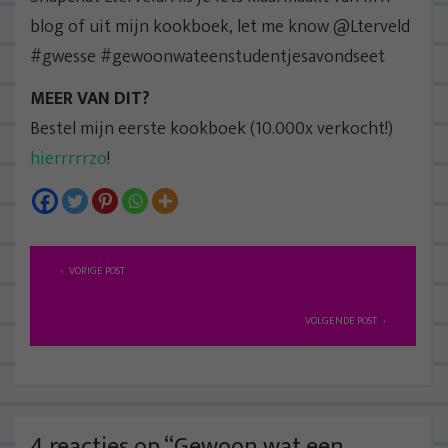
blog of uit mijn kookboek, let me know @Lterveld
#gwesse #gewoonwateenstudentjesavondseet
MEER VAN DIT?
Bestel mijn eerste kookboek (10.000x verkocht!)
hierrrrrzo
!
B
VORIGE POST
e
r
VOLGENDE POST
i
c
h
t
4 reacties op “
Gewoon wat een