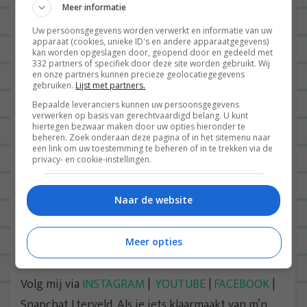
Ik heb het even vergeleken met m’n huidige
Meer informatie
aanbieder van tv en daar betaal ik €22 voor
Uw persoonsgegevens worden verwerkt en informatie van uw
standaard televisie mét storing als er een scooter
apparaat (cookies, unieke ID's en andere apparaatgegevens)
kan worden opgeslagen door, geopend door en gedeeld met
langs rijdt. En geen HD. En ik betaal voor zenders
332 partners of specifiek door deze site worden gebruikt. Wij
en onze partners kunnen precieze geolocatiegegevens
die ik toch nooit kijk. Voor mij KNIPPR dus echt
gebruiken.
Lijst met partners.
een uitkomst, ik hoop voor jou ook!
Bepaalde leveranciers kunnen uw persoonsgegevens
verwerken op basis van gerechtvaardigd belang. U kunt
hiertegen bezwaar maken door uw opties hieronder te
Oeh en ik kan het niet laten om nog één ding toe
beheren. Zoek onderaan deze pagina of in het sitemenu naar
te voegen: Apple TV is ook GEWELDIG. Ik heb nu
een link om uw toestemming te beheren of in te trekken via de
privacy- en cookie-instellingen.
een week de nieuwste versie van Apple TV en ik
ben
hooked
; YouTube kijken, Netflixen én KNIPPR
Naar de website
op m’n grote tv in de woonkamer. Hoe heb ik ooit
zonder gekund… 😀
Meer opties
DOE EENS GEZELLIG:
Volg mij via
INSTAGRAM
|
YOUTUBE
|
FACEBOOK
|
Snapchat Lterveld. Als je iets klaarmaakt van m’n