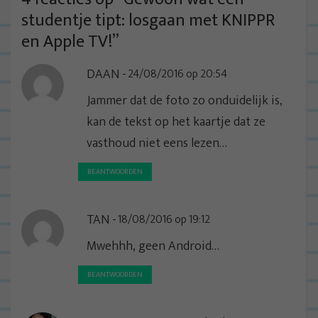
n
studentje tipt: losgaan met KNIPPR
a
en Apple TV!
”
v
DAAN
24/08/2016 op 20:54
i
g
Jammer dat de foto zo onduidelijk is,
a
kan de tekst op het kaartje dat ze
t
vasthoud niet eens lezen…
i
BEANTWOORDEN
e
TAN
18/08/2016 op 19:12
Mwehhh, geen Android…
BEANTWOORDEN