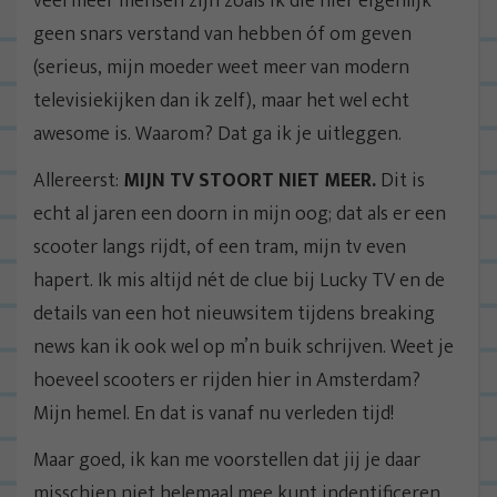
veel meer mensen zijn zoals ik die hier eigenlijk
geen snars verstand van hebben óf om geven
(serieus, mijn moeder weet meer van modern
televisiekijken dan ik zelf), maar het wel echt
awesome is. Waarom? Dat ga ik je uitleggen.
Allereerst:
MIJN TV STOORT NIET MEER.
Dit is
echt al jaren een doorn in mijn oog; dat als er een
scooter langs rijdt, of een tram, mijn tv even
hapert. Ik mis altijd nét de clue bij Lucky TV en de
details van een hot nieuwsitem tijdens breaking
news kan ik ook wel op m’n buik schrijven. Weet je
hoeveel scooters er rijden hier in Amsterdam?
Mijn hemel. En dat is vanaf nu verleden tijd!
Maar goed, ik kan me voorstellen dat jij je daar
misschien niet helemaal mee kunt indentificeren.