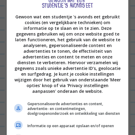
Gewoon wat een studentje 's avonds eet gebruikt
cookies (en vergelijkbare technieken) om
informatie op te slaan en in te zien. Deze
gegevens gebruiken wij om onze website goed te
Ik kan je dus vertellen dat het echt vet moeilijk is om een fatsoenlijke foto te maken in het thema ‘losgaan’.
Maar het lukte best. Een soort van. GA LOS!
laten functioneren, het gebruik van de website te
analyseren, gepersonaliseerde content en
Ook losgaan met KNIPPR?
Je krijgt
de eerste
advertenties te tonen, de effectiviteit van
advertenties en content te meten en onze
maand gratis
(woehoeee!), daarna kost het je
diensten te verbeteren. Hiervoor verzamelen wij
€10,99 per maand voor het basisaanbod (gewoon
gegevens zoals unieke advertentie ID’s, geolocatie
en surfgedrag. Je kunt je cookie instellingen
de basiszenders) en voor alle extra zenders betaal
wijzigen door het gebruik van onderstaande 'Meer
je dan apart meer. Maar je kunt het dus per maand
opties' knop of via 'Privacy instellingen
aanpassen' onderaan de website.
inrichten, dus als jij een maand een serie volgt op
Baby-tv (je weet maar nooit), dan kun je die een
Gepersonaliseerde advertenties en content,
advertentie- en contentmetingen,
maand later gewoon weer uitzetten als het
doelgroepenonderzoek en ontwikkeling van diensten
afgelopen is.
Informatie op een apparaat opslaan en/of openen