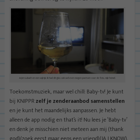
Arjen Lubach en een wijntje. Ik had dit glas ook wel even mogen poetsen voor de foto, mijn hemel.
Toekomstmuziek, maar wel chill: Baby-tv! Je kunt
bij KNIPPR
zelf je zenderaanbod samenstellen
en je kunt het maandelijks aanpassen. Je hebt
alleen de app nodig en that’s it! Nu lees je ‘Baby-tv’
en denk je misschien niet meteen aan mij (thank
god)(zoek eerst maar eens een vriend)(JA I KNOW),