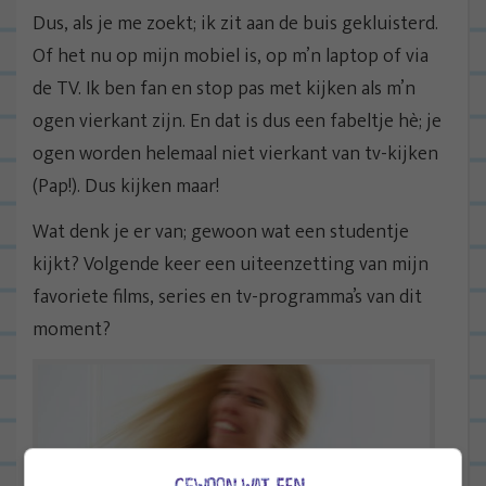
Dus, als je me zoekt; ik zit aan de buis gekluisterd.
Of het nu op mijn mobiel is, op m’n laptop of via
de TV. Ik ben fan en stop pas met kijken als m’n
ogen vierkant zijn. En dat is dus een fabeltje hè; je
ogen worden helemaal niet vierkant van tv-kijken
(Pap!). Dus kijken maar!
Wat denk je er van; gewoon wat een studentje
kijkt? Volgende keer een uiteenzetting van mijn
favoriete films, series en tv-programma’s van dit
moment?