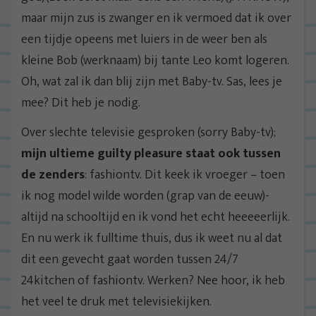
maar mijn zus is zwanger en ik vermoed dat ik over
een tijdje opeens met luiers in de weer ben als
kleine Bob (werknaam) bij tante Leo komt logeren.
Oh, wat zal ik dan blij zijn met Baby-tv. Sas, lees je
mee? Dit heb je nodig.
Over slechte televisie gesproken (sorry Baby-tv);
mijn ultieme guilty pleasure staat ook tussen
de zenders
: fashiontv. Dit keek ik vroeger – toen
ik nog model wilde worden (grap van de eeuw)-
altijd na schooltijd en ik vond het echt heeeeerlijk.
En nu werk ik fulltime thuis, dus ik weet nu al dat
dit een gevecht gaat worden tussen 24/7
24kitchen of fashiontv. Werken? Nee hoor, ik heb
het veel te druk met televisiekijken.