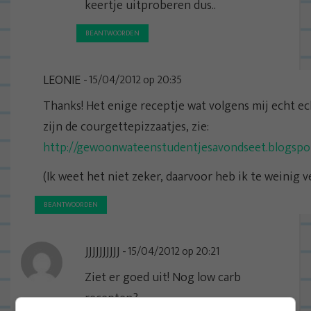
keertje uitproberen dus..
BEANTWOORDEN
LEONIE
15/04/2012 op 20:35
Thanks! Het enige receptje wat volgens mij echt ech
zijn de courgettepizzaatjes, zie:
http://gewoonwateenstudentjesavondseet.blogspot
(Ik weet het niet zeker, daarvoor heb ik te weinig v
BEANTWOORDEN
JJJJJJJJJJ
15/04/2012 op 20:21
Ziet er goed uit! Nog low carb
recepten?