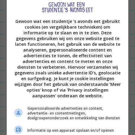
BEANTWOORDEN
Gewoon wat een studentje 's avonds eet gebruikt
Laat een reactie achter
cookies (en vergelijkbare technieken) om
informatie op te slaan en in te zien. Deze
Het e-mailadres wordt niet gepubliceerd.
Vereiste
gegevens gebruiken wij om onze website goed te
laten functioneren, het gebruik van de website te
velden zijn gemarkeerd met
*
analyseren, gepersonaliseerde content en
advertenties te tonen, de effectiviteit van
advertenties en content te meten en onze
diensten te verbeteren. Hiervoor verzamelen wij
gegevens zoals unieke advertentie ID’s, geolocatie
en surfgedrag. Je kunt je cookie instellingen
wijzigen door het gebruik van onderstaande 'Meer
opties' knop of via 'Privacy instellingen
aanpassen' onderaan de website.
Naam
*
Gepersonaliseerde advertenties en content,
advertentie- en contentmetingen,
doelgroepenonderzoek en ontwikkeling van diensten
Informatie op een apparaat opslaan en/of openen
E-mail
*