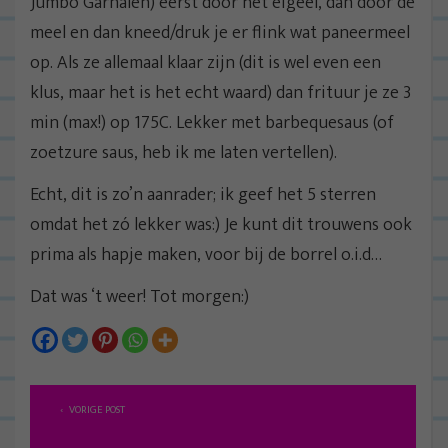
Jumbo Garnalen) eerst door het eigeel, dan door de
meel en dan kneed/druk je er flink wat paneermeel
op. Als ze allemaal klaar zijn (dit is wel even een
klus, maar het is het echt waard) dan frituur je ze 3
min (max!) op 175C. Lekker met barbequesaus (of
zoetzure saus, heb ik me laten vertellen).
Echt, dit is zo’n aanrader; ik geef het 5 sterren
omdat het zó lekker was:) Je kunt dit trouwens ook
prima als hapje maken, voor bij de borrel o.i.d…
Dat was ‘t weer! Tot morgen:)
B
VORIGE POST
e