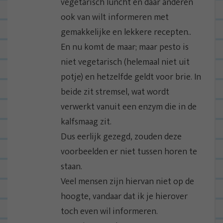
a
vegetarisch luncht en daar anderen
t
ook van wilt informeren met
i
gemakkelijke en lekkere recepten..
e
En nu komt de maar; maar pesto is
niet vegetarisch (helemaal niet uit
potje) en hetzelfde geldt voor brie. In
beide zit stremsel, wat wordt
verwerkt vanuit een enzym die in de
kalfsmaag zit.
Dus eerlijk gezegd, zouden deze
voorbeelden er niet tussen horen te
staan.
Veel mensen zijn hiervan niet op de
hoogte, vandaar dat ik je hierover
toch even wil informeren.