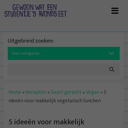
Skip
to
content
Uitgebreid zoeken:
Search
for:
Home
»
Recepten
»
Soort gerecht
»
Vegan
»
5
ideeën voor makkelijk vegetarisch lunchen
5 ideeën voor makkelijk