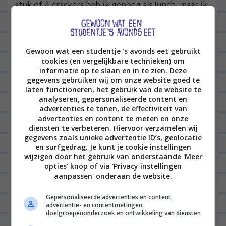
stuk of 4 crackers heb ik genoeg als lunch, maar ik
kan me ook goed voorstellen dat je zo’n cracker
met hummus bíj je lunch neemt. Ook goed ;-).
Gewoon wat een studentje 's avonds eet gebruikt
cookies (en vergelijkbare technieken) om
informatie op te slaan en in te zien. Deze
gegevens gebruiken wij om onze website goed te
laten functioneren, het gebruik van de website te
analyseren, gepersonaliseerde content en
advertenties te tonen, de effectiviteit van
advertenties en content te meten en onze
diensten te verbeteren. Hiervoor verzamelen wij
gegevens zoals unieke advertentie ID’s, geolocatie
en surfgedrag. Je kunt je cookie instellingen
wijzigen door het gebruik van onderstaande 'Meer
opties' knop of via 'Privacy instellingen
Je koopt de vegetarische spreads van SMAECK bij
aanpassen' onderaan de website.
de Jumbo, Albert Heijn en Nettorama.
Gepersonaliseerde advertenties en content,
advertentie- en contentmetingen,
PS: nog even over die Greens hè? Volgens mij kun
doelgroepenonderzoek en ontwikkeling van diensten