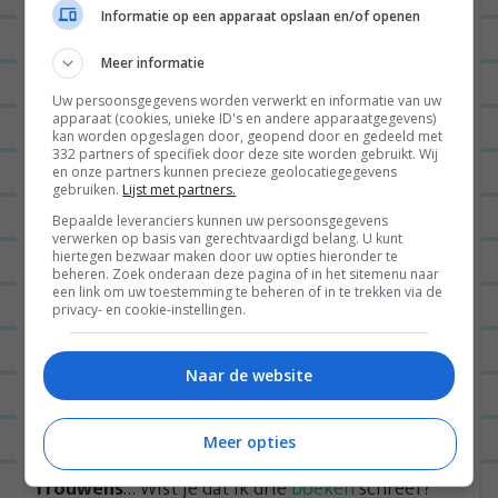
je hier ook een hele lekkere vegetarische
Informatie op een apparaat opslaan en/of openen
borrelplank mee maken; met allemaal dips en
gezellige crackertjes die je erin kunt dopen. Of
Meer informatie
groentes! Komkommers en wortel enzo. Mjam!
Uw persoonsgegevens worden verwerkt en informatie van uw
apparaat (cookies, unieke ID's en andere apparaatgegevens)
(Naast een bak chips natuurlijk, hehe).
kan worden opgeslagen door, geopend door en gedeeld met
332 partners of specifiek door deze site worden gebruikt. Wij
en onze partners kunnen precieze geolocatiegegevens
Wil je meer
info
over dit nieuwe vegetarische
gebruiken.
Lijst met partners.
product? Klik op
deze
link! En kijk
hier
voor meer
Bepaalde leveranciers kunnen uw persoonsgegevens
verwerken op basis van gerechtvaardigd belang. U kunt
inspiratie voor vegetarische lunches met SMAECK.
hiertegen bezwaar maken door uw opties hieronder te
beheren. Zoek onderaan deze pagina of in het sitemenu naar
Lunch jij ook vaak vegetarisch? Laat je idee
een link om uw toestemming te beheren of in te trekken via de
privacy- en cookie-instellingen.
hieronder achter en inspireer anderen om dit ook
te doen :D.
Naar de website
Volg mijn leven via
INSTAGRAM
en blijf op de
hoogte van nieuwe recepten via
FACEBOOK
.
Meer opties
Trouwens
… Wist je dat ik drie
boeken
schreef?