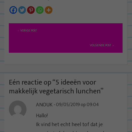
B
VORIGE POST
e
r
VOLGENDE POST
i
c
h
t
Eén reactie op “
5 ideeën voor
n
makkelijk vegetarisch lunchen
”
a
ANOUK
09/05/2019 op 09:04
v
i
Hallo!
g
Ik vind het echt heel tof dat je