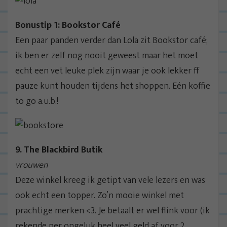
Bonustip 1: Bookstor Café
Een paar panden verder dan Lola zit Bookstor café;
ik ben er zelf nog nooit geweest maar het moet
echt een vet leuke plek zijn waar je ook lekker ff
pauze kunt houden tijdens het shoppen. Eén koffie
to go a.u.b.!
9. The Blackbird Butik
vrouwen
Deze winkel kreeg ik getipt van vele lezers en was
ook echt een topper. Zo’n mooie winkel met
prachtige merken <3. Je betaalt er wel flink voor (ik
rekende per ongeluk heel veel geld af voor 2