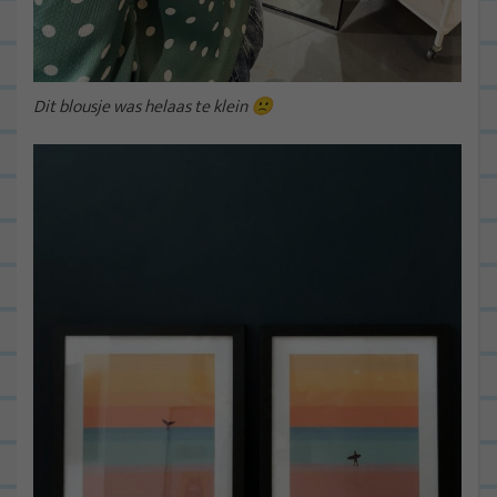
Dit blousje was helaas te klein 🙁