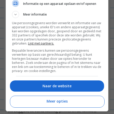
Informatie op een apparaat opslaan en/of openen
Meer informatie
Toegegeven; ik werd erg verliefd op dit lampje en de
Uw persoonsgegevens worden verwerkt en informatie van uw
apparaat (cookies, unieke ID's en andere apparaatgegevens)
kaarsenstandaard
kan worden opgeslagen door, geopend door en gedeeld met
332 partners of specifiek door deze site worden gebruikt. Wij
en onze partners kunnen precieze geolocatiegegevens
5. Basics bij Arket
gebruiken.
Lijst met partners.
mannen & vrouwen
Bepaalde leveranciers kunnen uw persoonsgegevens
verwerken op basis van gerechtvaardigd belang. U kunt
Oeeeeh over deze winkel waren Jan en ik beiden
hiertegen bezwaar maken door uw opties hieronder te
beheren. Zoek onderaan deze pagina of in het sitemenu naar
ergggg enthousiast; Arket. Onderdeel van de H&M
een link om uw toestemming te beheren of in te trekken via de
privacy- en cookie-instellingen.
Group (net als Cos en Other Stories volgens mij) en
bij deze mooie, grote kledingwinkel vind je vooral
Naar de website
hele mooie basics. Mooie stoffen, mooi gesneden;
echt kleding waar aandacht aan besteed is. Voor
Meer opties
mooie basics ben je hier op het goede adres (dat
wil zeggen; ik vond weinig prints in de winkel).