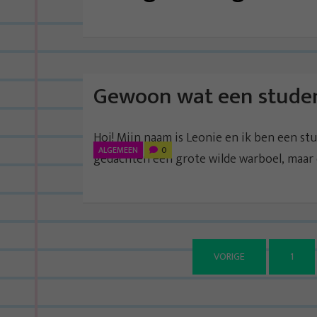
Gewoon wat een student
Hoi! Mijn naam is Leonie en ik ben een s
ALGEMEEN
0
gedachten een grote wilde warboel, maar 
VORIGE
1