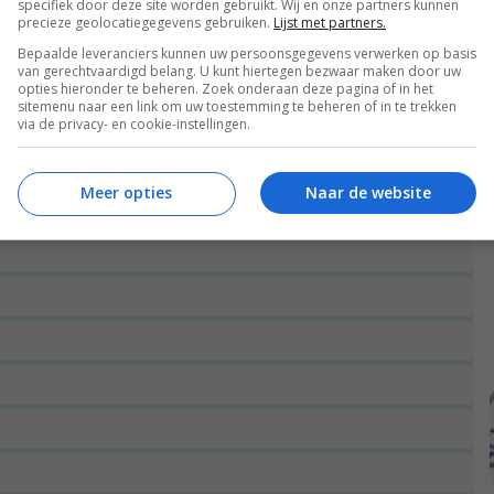
specifiek door deze site worden gebruikt. Wij en onze partners kunnen
precieze geolocatiegegevens gebruiken.
Lijst met partners.
Bepaalde leveranciers kunnen uw persoonsgegevens verwerken op basis
van gerechtvaardigd belang. U kunt hiertegen bezwaar maken door uw
opties hieronder te beheren. Zoek onderaan deze pagina of in het
sitemenu naar een link om uw toestemming te beheren of in te trekken
via de privacy- en cookie-instellingen.
Meer opties
Naar de website